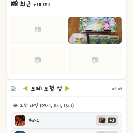
📸 최근 이미지
📷
📷
📷
◀
모레 모험 섬
▶
08.09
☀️ 오전 타임 (09시, 11시, 13시)
수라도
+3