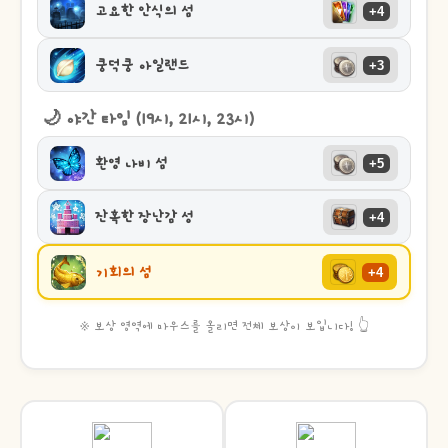
고요한 안식의 섬
+4
쿵덕쿵 아일랜드
+3
🌙 야간 타임 (19시, 21시, 23시)
환영 나비 섬
+5
잔혹한 장난감 성
+4
기회의 섬
+4
※ 보상 영역에 마우스를 올리면 전체 보상이 보입니다! 👆